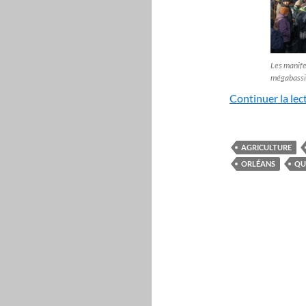
Les manife
mégabassin
Continuer la lec
AGRICULTURE
ORLÉANS
QU