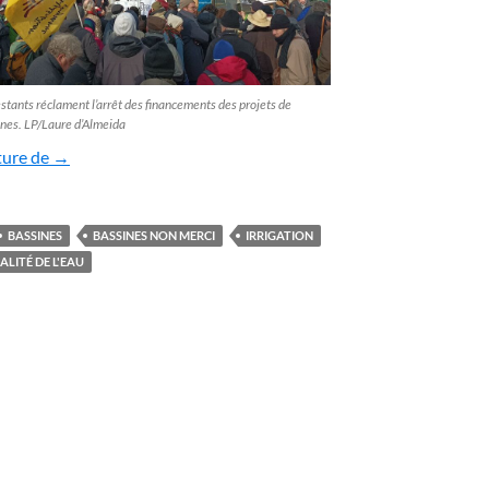
stants réclament l’arrêt des financements des projets de
es. LP/Laure d’Almeida
Les opposants aux mégabassines devant l’Agence de l’eau 
ture de
→
BASSINES
BASSINES NON MERCI
IRRIGATION
ALITÉ DE L'EAU