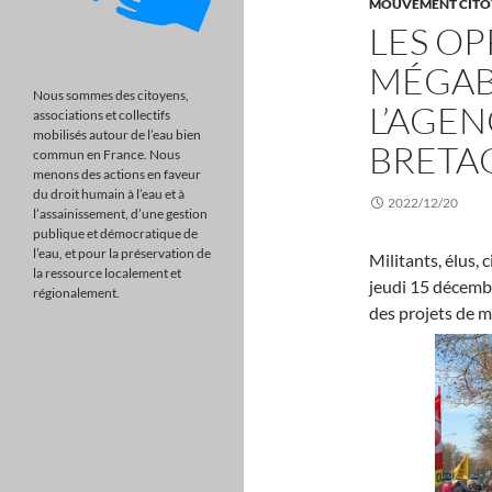
MOUVEMENT CITO
LES O
MÉGAB
Nous sommes des citoyens,
L’AGEN
associations et collectifs
mobilisés autour de l’eau bien
BRETA
commun en France. Nous
menons des actions en faveur
du droit humain à l’eau et à
2022/12/20
l’assainissement, d’une gestion
publique et démocratique de
l’eau, et pour la préservation de
Militants, élus,
la ressource localement et
jeudi 15 décemb
régionalement.
des projets de m