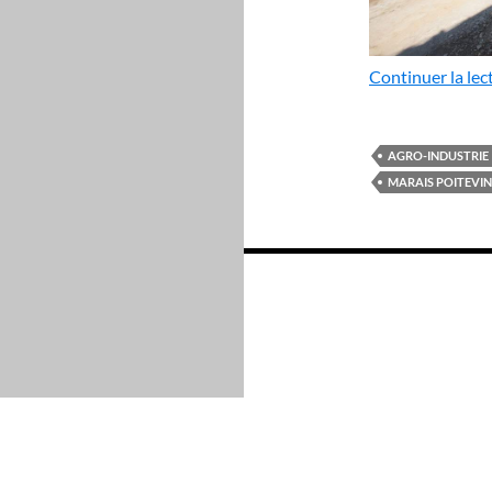
Continuer la lec
AGRO-INDUSTRIE
MARAIS POITEVIN
Navigation
des
articles