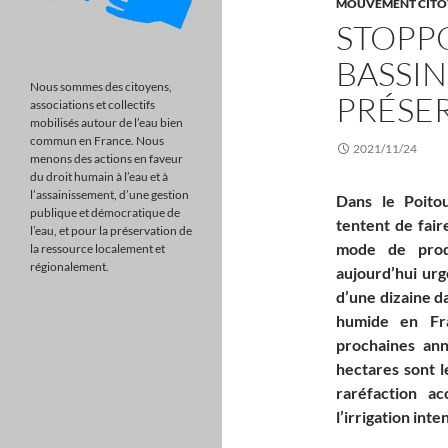
MOUVEMENT CITO
STOPP
BASSIN
Nous sommes des citoyens,
PRÉSER
associations et collectifs
mobilisés autour de l’eau bien
commun en France. Nous
2021/11/24
menons des actions en faveur
du droit humain à l’eau et à
l’assainissement, d’une gestion
Dans le Poitou
publique et démocratique de
tentent de fair
l’eau, et pour la préservation de
mode de prod
la ressource localement et
régionalement.
aujourd’hui urg
d’une dizaine d
humide en Fra
prochaines ann
hectares sont le
raréfaction a
l’irrigation inte