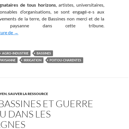
gnataires de tous horizons
, artistes, universitaires,
ponsables d’organisations, se sont engagé-e-s aux
vements de la terre, de Bassines non merci et de la
tion paysanne dans cette tribune.
Stoppons les méga-bassines pour partager et préserver l’e
ture de
→
AGRO-INDUSTRIE
BASSINES
PAYSANNE
IRRIGATION
POITOU-CHARENTES
YEN
,
SAUVER LA RESSOURCE
BASSINES ET GUERRE
AU DANS LES
GNES