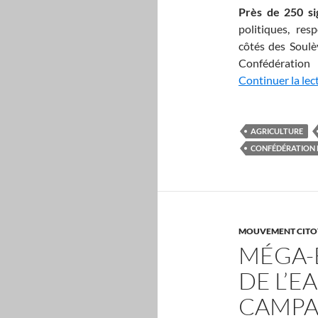
Près de 250 si
politiques, res
côtés des Soulè
Confédéra
Continuer la lec
AGRICULTURE
CONFÉDÉRATION 
MOUVEMENT CITO
MÉGA-
DE L’E
CAMPA