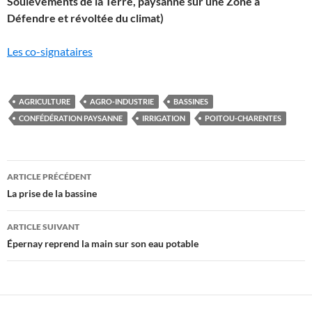
Soulèvements de la Terre, paysanne sur une Zone à
Défendre et révoltée du climat)
Les co-signataires
AGRICULTURE
AGRO-INDUSTRIE
BASSINES
CONFÉDÉRATION PAYSANNE
IRRIGATION
POITOU-CHARENTES
Navigation
ARTICLE PRÉCÉDENT
des
La prise de la bassine
articles
ARTICLE SUIVANT
Épernay reprend la main sur son eau potable