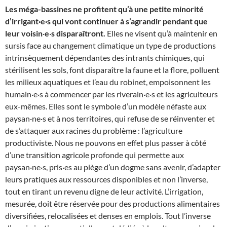
Les méga-bassines ne profitent qu’à une petite minorité
d’irrigant·e·s qui vont continuer à s’agrandir pendant que
leur voisin
·
e
·
s disparaîtront.
Elles ne visent qu’à maintenir en
sursis face au changement climatique un type de productions
intrinsèquement dépendantes des intrants chimiques, qui
stérilisent les sols, font disparaître la faune et la flore, polluent
les milieux aquatiques et l’eau du robinet, empoisonnent les
humain·e·s à commencer par les riverain·e·s et les agriculteurs
eux-mêmes. Elles sont le symbole d’un modèle néfaste aux
paysan·ne·s et à nos territoires, qui refuse de se réinventer et
de s’attaquer aux racines du problème : l’agriculture
productiviste. Nous ne pouvons en effet plus passer à côté
d’une transition agricole profonde qui permette aux
paysan·ne·s, pris·es au piège d’un dogme sans avenir, d’adapter
leurs pratiques aux ressources disponibles et non l’inverse,
tout en tirant un revenu digne de leur activité. L’irrigation,
mesurée, doit être réservée pour des productions alimentaires
diversifiées, relocalisées et denses en emplois. Tout l’inverse