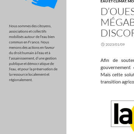
EAU ET CLIMAT
,
MO
D’OUES
MÉGAB
Nous sommes des citoyens,
DISCO
associations et collectifs
mobilisés autour de l’eau bien
commun en France. Nous
2023/01/09
menons des actions en faveur
du droit humain à l’eau et à
l’assainissement, d’une gestion
Afin de souten
publique et démocratique de
gouvernement e
l’eau, et pour la préservation de
Mais cette solut
la ressource localement et
régionalement.
transition agricol