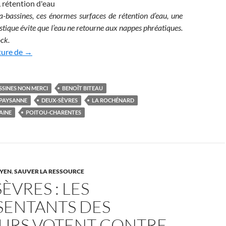
-bassines, ces énormes surfaces de rétention d’eau, une
ique évite que l’eau ne retourne aux nappes phréatiques.
ock.
Scandale des méga-bassines : ces retenues d’eau géantes q
ture de
→
SSINES NON MERCI
BENOÎT BITEAU
PAYSANNE
DEUX-SÈVRES
LA ROCHÉNARD
AINE
POITOU-CHARENTES
YEN
,
SAUVER LA RESSOURCE
ÈVRES : LES
SENTANTS DES
URS VOTENT CONTRE