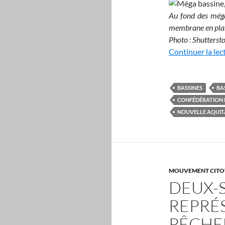
Au fond des méga
membrane en plast
Photo : Shutterst
Continuer la lec
BASSINES
BA
CONFÉDÉRATION 
NOUVELLE AQUIT
MOUVEMENT CITO
DEUX-S
REPRÉ
PÊCHE