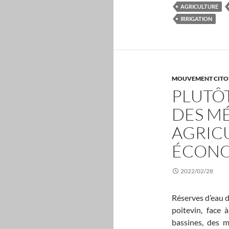
AGRICULTURE
IRRIGATION
MOUVEMENT CITO
PLUTÔT
DES MÉ
AGRIC
ÉCONO
2022/02/28
Réserves d’eau d
poitevin, face à
bassines, des m