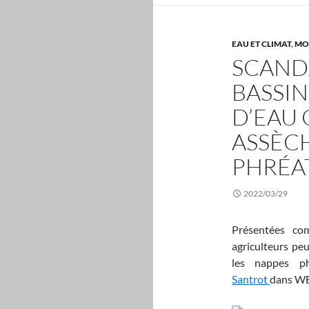
EAU ET CLIMAT
,
MO
SCAND
BASSIN
D’EAU 
ASSÈC
PHRÉA
2022/03/29
Présentées co
agriculteurs pe
les nappes p
Santrot
dans W