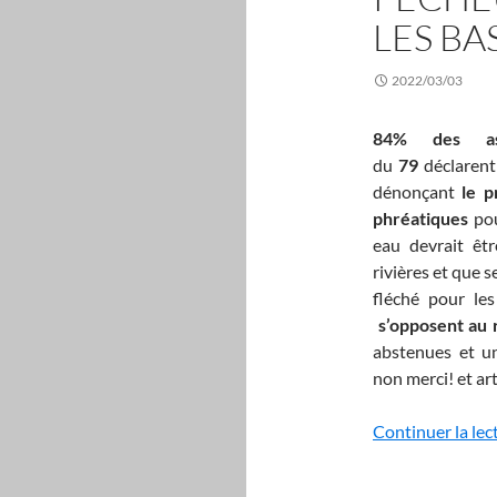
LES BA
2022/03/03
84% des as
du
79
déclaren
dénonçant
le p
phréatiques
pou
eau devrait êtr
rivières et que s
fléché pour le
s’opposent au 
abstenues et un
non merci! et art
Continuer la lec