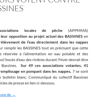
SSINES
sociations locales de pêche
(APPMMA)
t
leur opposition au projet actuel des BASSINES
en
rélèvement de l’eau directement dans les nappes
r remplir les BASSINES tout en précisant que cette
e réservée à l’alimentation en eau potable et des
eul l’excès d’eau des rivières durant l’hiver devrait être
s Bassines.
Sur 49 ces associations votantes, 41
remplissage en pompant dans les nappes,
7 se sont
 bulletin blanc. Communiqué du collectif Bassines
icles de presse en lien ci-dessous.
Deux-Sèvres : les représentants des pêcheurs votent contr
ture de
→