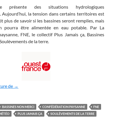
e présente des situations hydrologiques
 Aujourd’hui, la tension dans certains territoires est
agit plus de savoir si les bassines seront remplies, mais
on pourra être alimentée en eau potable. Par La
aysanne, FNE, le collectif Plus Jamais ça, Bassines
 Soulèvements de la terre.
Bassines : une sécheresse record qui doit alerter
ture de
→
BASSINES NON MERCI
CONFÉDÉRATION PAYSANNE
FNE
MÉTÉO
PLUS JAMAIS ÇA
SOULÈVEMENTS DE LA TERRE