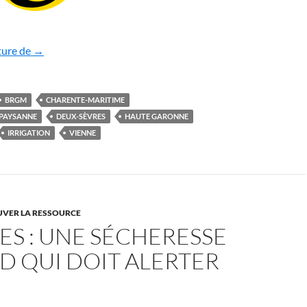
D’ouest en est, les mégabassines de la discorde
ture de
→
BRGM
CHARENTE-MARITIME
PAYSANNE
DEUX-SÈVRES
HAUTE GARONNE
IRRIGATION
VIENNE
UVER LA RESSOURCE
ES : UNE SÉCHERESSE
D QUI DOIT ALERTER