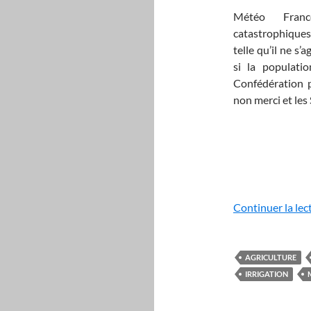
Météo Franc
catastrophiques.
telle qu’il ne s’
si la populati
Confédération p
non merci et les
Continuer la lec
AGRICULTURE
IRRIGATION