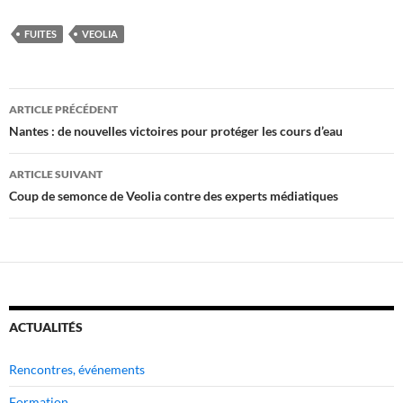
FUITES
VEOLIA
Navigation
ARTICLE PRÉCÉDENT
des
Nantes : de nouvelles victoires pour protéger les cours d’eau
articles
ARTICLE SUIVANT
Coup de semonce de Veolia contre des experts médiatiques
ACTUALITÉS
Rencontres, événements
Formation