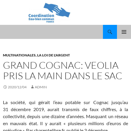
Recherche
ALLER
MENU
AU
PRINCI
CONTENU
MULTINATIONALES, LA LOI DE L'ARGENT
GRAND COGNAC: VEOLIA
PRIS LA MAIN DANS LE SAC
2020/12/04
ADMIN
La société, qui gérait l’eau potable sur Cognac jusqu’au
31 décembre 2019, aurait transmis de faux chiffres, à la
collectivité, depuis une dizaine d’années. Masquant un réseau
en mauvais état. Il y aurait « plusieurs millions d’euros de
préjudice ». Par charentelibre.fr, publié le
3 décembre.