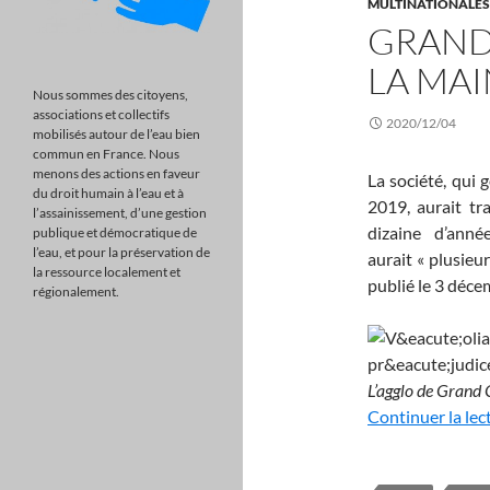
MULTINATIONALES, 
GRAND
LA MAI
Nous sommes des citoyens,
associations et collectifs
2020/12/04
mobilisés autour de l’eau bien
commun en France. Nous
menons des actions en faveur
La société, qui 
du droit humain à l’eau et à
2019, aurait tra
l’assainissement, d’une gestion
dizaine d’ann
publique et démocratique de
l’eau, et pour la préservation de
aurait « plusieur
la ressource localement et
publié le
3 déce
régionalement.
L’agglo de Grand
Continuer la lec