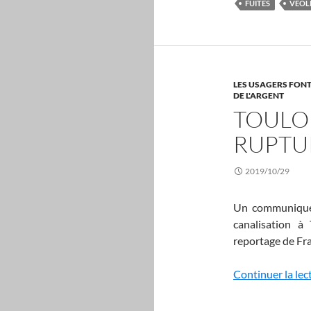
FUITES
VEOL
LES USAGERS FONT
DE L'ARGENT
TOULO
RUPTU
2019/10/29
Un communiqué 
canalisation à
reportage de Fra
Continuer la lec