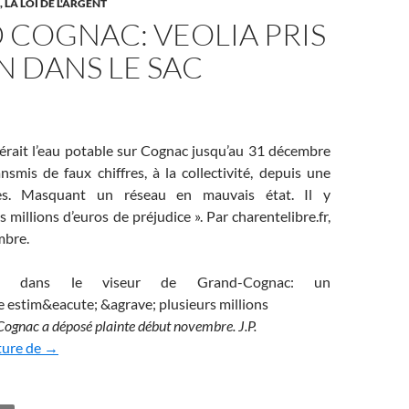
LA LOI DE L'ARGENT
 COGNAC: VEOLIA PRIS
N DANS LE SAC
gérait l’eau potable sur Cognac jusqu’au 31 décembre
nsmis de faux chiffres, à la collectivité, depuis une
ées. Masquant un réseau en mauvais état. Il y
s millions d’euros de préjudice ». Par charentelibre.fr,
mbre.
 Cognac a déposé plainte début novembre.
J.P.
Grand Cognac: Veolia pris la main dans le sac
ture de
→