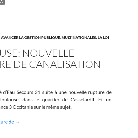
IA
 AVANCER LA GESTION PUBLIQUE
,
MULTINATIONALES, LA LOI
USE: NOUVELLE
RE DE CANALISATION
d’Eau Secours 31 suite à une nouvelle rupture de
 Toulouse, dans le quartier de Casselardit. Et un
nce 3 Occitanie sur le même sujet.
Toulouse: nouvelle rupture de canalisation
ture de
→