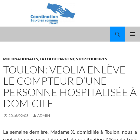
Recherche
ALLER
MENU
AU
PRINCI
CONTENU
MULTINATIONALES, LA LOI DE L'ARGENT
,
STOP COUPURES
TOULON: VEOLIA ENLÈVE
LE COMPTEUR D’UNE
PERSONNE HOSPITALISÉE À
DOMICILE
2016/02/08
ADMIN
La semaine dernière, Madame X. domiciliée à Toulon, nous a
contacté pour nous faire part de sa situation. Mère de trois