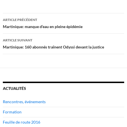
Navigation
ARTICLE PRÉCÉDENT
des
Martinique: manque d’eau en pleine épidémie
articles
ARTICLE SUIVANT
Martinique: 160 abonnés traînent Odyssi devant la justice
ACTUALITÉS
Rencontres, événements
Formation
Feuille de route 2016