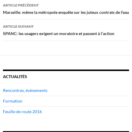
Navigation
ARTICLE PRÉCÉDENT
des
Marseille: même la métropole enquête sur les juteux contrats de l’eau
articles
ARTICLE SUIVANT
SPANC: les usagers exigent un moratoire et passent à l’action
ACTUALITÉS
Rencontres, événements
Formation
Feuille de route 2016