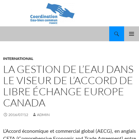
Recherche
ALLER
MENU
AU
PRINCI
CONTENU
INTERNATIONAL
LA GESTION DE L’EAU DANS
LE VISEUR DE L’ACCORD DE
LIBRE ÉCHANGE EUROPE
CANADA
2016/07/12
ADMIN
L’Accord économique et commercial global (AECG), en anglais
CETA (Comprehensive Economic and Trade Agreement) entre