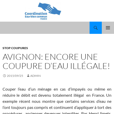
Recherche
ALLER
MENU
AU
PRINCI
CONTENU
STOP COUPURES
AVIGNON: ENCORE UNE
COUPURE D’EAU ILLÉGALE!
2015/09/25
ADMIN
Couper l’eau d’un ménage en cas d’impayés ou même en
réduire le débit est devenu totalement illégal en France. Un
exemple récent nous montre que certains services d’eau ne
l’ont toujours pas compris et continuent d’appliquer à tort des
procédures anciennes devenues interdites. Par Henri Smets,