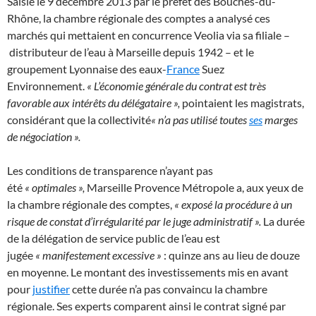
Saisie le 9 décembre 2013 par le préfet des Bouches-du-
Rhône, la chambre régionale des comptes a analysé ces
marchés qui mettaient en concurrence Veolia via sa filiale –
distributeur de l’eau à Marseille depuis 1942 – et le
groupement Lyonnaise des eaux-
France
Suez
Environnement.
« L’économie générale du contrat est très
favorable aux intérêts du délégataire »,
pointaient les magistrats,
considérant que la collectivité
« n’a pas utilisé toutes
ses
marges
de négociation ».
Les conditions de transparence n’ayant pas
été
« optimales »,
Marseille Provence Métropole a, aux yeux de
la chambre régionale des comptes,
« exposé la procédure à un
risque de constat d’irrégularité par le juge administratif ».
La durée
de la délégation de service public de l’eau est
jugée
« manifestement excessive »
: quinze ans au lieu de douze
en moyenne. Le montant des investissements mis en avant
pour
justifier
cette durée n’a pas convaincu la chambre
régionale. Ses experts comparent ainsi le contrat signé par