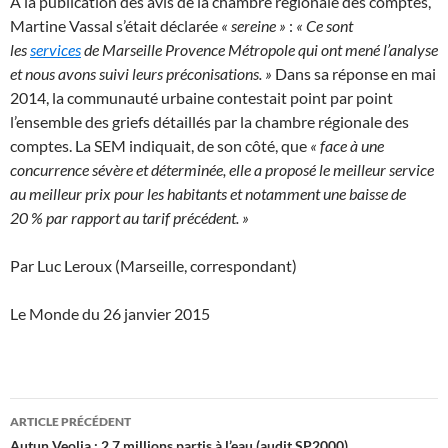
A la publication des avis de la chambre régionale des comptes,
Martine Vassal s’était déclarée
« sereine »
:
« Ce sont
les
services
de Marseille Provence Métropole qui ont mené l’analyse
et nous avons suivi leurs préconisations. »
Dans sa réponse en mai
2014, la communauté urbaine contestait point par point
l’ensemble des griefs détaillés par la chambre régionale des
comptes. La SEM indiquait, de son côté, que
« face à une
concurrence sévère et déterminée, elle a proposé le meilleur service
au meilleur prix pour les habitants et notamment une baisse de
20 % par rapport au tarif précédent. »
Par Luc Leroux (Marseille, correspondant)
Le Monde du 26 janvier 2015
Navigation
ARTICLE PRÉCÉDENT
Autun Veolia : 2,7 millions partis à l’eau (audit SP2000)