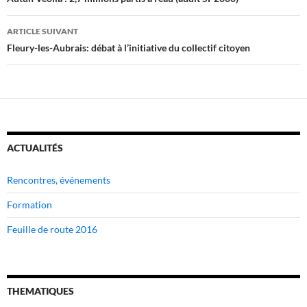
des
articles
ARTICLE SUIVANT
Fleury-les-Aubrais: débat à l’initiative du collectif citoyen
ACTUALITÉS
Rencontres, événements
Formation
Feuille de route 2016
THEMATIQUES