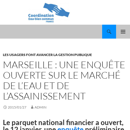
Recherche
ALLER
MENU
AU
PRINCI
CONTENU
LES USAGERS FONT AVANCER LA GESTION PUBLIQUE
MARSEILLE : UNE ENQUÊTE
OUVERTE SUR LE MARCHÉ
DE L’EAU ET DE
L’ASSAINISSEMENT
2015/01/27
ADMIN
Le parquet national financier a ouvert,
le 12 janvier, une
enquête
préliminaire