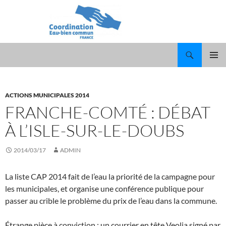
Recherche
ALLER
MENU
AU
PRINCI
CONTENU
ACTIONS MUNICIPALES 2014
FRANCHE-COMTÉ : DÉBAT
À L’ISLE-SUR-LE-DOUBS
2014/03/17
ADMIN
La liste CAP 2014 fait de l’eau la priorité de la campagne pour
les municipales, et organise une conférence publique pour
passer au crible le problème du prix de l’eau dans la commune.
Étrange pièce à conviction : un courrier en tête Veolia signé par