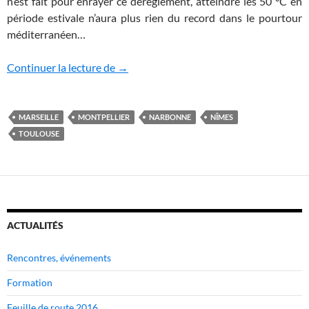
n’est fait pour enrayer ce dérèglement, atteindre les 50 °C en
période estivale n’aura plus rien du record dans le pourtour
méditerranéen…
Dans le Sud de la France, des canicules d
Continuer la lecture de
→
MARSEILLE
MONTPELLIER
NARBONNE
NÎMES
TOULOUSE
ACTUALITÉS
Rencontres, événements
Formation
Feuille de route 2016