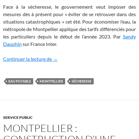
Face à la sécheresse, le gouvernement veut imposer des
mesures dès à présent pour « éviter de se retrouver dans des
situations catastrophiques » cet été. Pour économiser l’eau, la
métropole de Montpellier applique des tarifs différenciés pour
les particuliers depuis le début de l’année 2023. Par
Sandy
Dauphin
sur France Inter.
Montpellier: tarification « sociale et éco
Continuer la lecture de
→
EAU POTABLE
MONTPELLIER
SÉCHERESSE
SERVICE PUBLIC
MONTPELLIER :