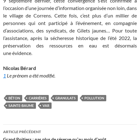
9 septembre dernier, cette convergence s’est confirmée à
l’occasion d’une journée d’information organisée non loin, dans
le village de Correns. Cette fois, c’est plus d’un millier de
personnes qui ont participé à l’événement, en compagnie
d’associations, des syndicats, de Gilets jaunes… Pour toute
l’assistance, après la sécheresse historique de l’été 2022, la
préservation des ressources en eau est désormais
une évidence.
Nicolas Bérard
1
Le prénom a été modifié.
BÉTON
CARRIÈRES
GRANULATS
POLLUTION
SAINTE-BAUME
VAR
Navigation
ARTICLE PRÉCÉDENT
Grand Poitiers : pas plus de réserve qu’au mois d’août