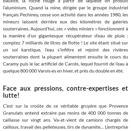
bauxite, la roche rouge à partir de laquelle on produit
l’aluminium. Quand la mine, dirigée par le groupe industriel
français Pechiney, cesse son activité dans les années 1980, les
mineurs laissent derrière eux des kilomètres de galeries
souterraines. Aujourd’hui, ces «
vides miniers
» fonctionnent à
la manière d’un gigantesque récupérateur d’eau de pluie :
comptez 7 milliards de litres de flotte
! Le site étant situé sur
un sol karstique, l’eau s’infiltre et rejoint des rivières
souterraines dont la plupart alimentent ensuite le cours du
Caramy puis le lac artificiel de Carcès, lequel fournit de l’eau à
quelque 800 000 Varois·es en hiver, et près du double en été.
Face aux pressions, contre-expertises et
lutte!
C’est sur la croûte de ce véritable gruyère que Provence
Granulats entend extraire pas moins de 400 000 tonnes de
caillasse sur vingt ans. Va-et-vient de camions chargés de
cailloux, travail des pelleteuses, tirs de dynamite… L’entreprise