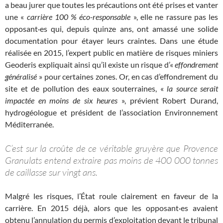
a beau jurer que toutes les précautions ont été prises et vanter
une «
carrière 100
% éco-responsable
», elle ne rassure pas les
opposant·es qui, depuis quinze ans, ont amassé une solide
documentation pour étayer leurs craintes. Dans une étude
réalisée en 2015, l’expert public en matière de risques miniers
Geoderis expliquait ainsi qu’il existe un risque d’«
effondrement
généralisé
» pour certaines zones. Or, en cas d’effondrement du
site et de pollution des eaux souterraines, «
la source serait
impactée en moins de six heures
», prévient Robert Durand,
hydrogéologue et président de l’association Environnement
Méditerranée.
C’est sur la croûte de ce véritable gruyère que Provence
Granulats entend extraire pas moins de 400 000 tonnes
de caillasse sur vingt ans.
Malgré les risques, l’État roule clairement en faveur de la
carrière. En 2015 déjà, alors que les opposant·es avaient
obtenu l’annulation du permis d’exploitation devant le tribunal