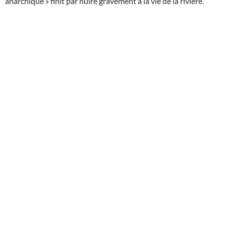
anarchique » finit par nuire gravement à la vie de la rivière.