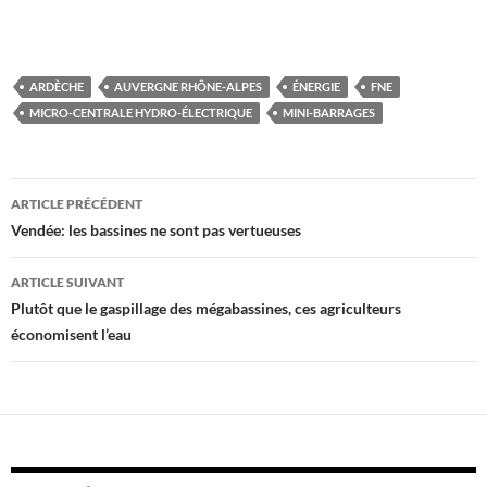
ARDÈCHE
AUVERGNE RHÔNE-ALPES
ÉNERGIE
FNE
MICRO-CENTRALE HYDRO-ÉLECTRIQUE
MINI-BARRAGES
Navigation
ARTICLE PRÉCÉDENT
des
Vendée: les bassines ne sont pas vertueuses
articles
ARTICLE SUIVANT
Plutôt que le gaspillage des mégabassines, ces agriculteurs
économisent l’eau