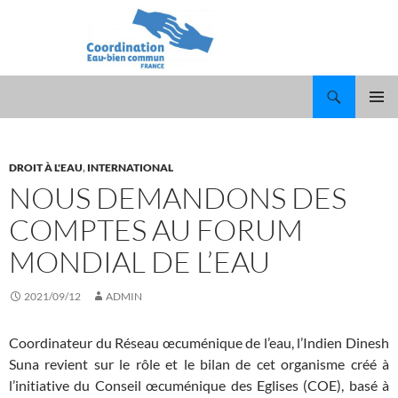
Recherche
ALLER
MENU
AU
PRINCI
CONTENU
DROIT À L'EAU
,
INTERNATIONAL
NOUS DEMANDONS DES
COMPTES AU FORUM
MONDIAL DE L’EAU
2021/09/12
ADMIN
Coordinateur du Réseau œcuménique de l’eau, l’Indien Dinesh
Suna revient sur le rôle et le bilan de cet organisme créé à
l’initiative du Conseil œcuménique des Eglises (COE), basé à