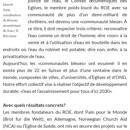
justice de l’eau, le Conseil œcuméniques des
Dinesh
Eglises, le membre poids-lourd du ROE avec sa
Suna,
communauté de plus d’un demi-milliard de
coordinateur
du Réseau
chrétiens, est devenu une «communauté bleue». À
œcuménique
ce titre, il doit respecter trois critères: reconnaître
de l’eau | ©
l’eau comme un droit de l’homme; dire «non» à la
Ritu Suna
vente et à l’utilisation d’eau en bouteille dans les
endroits où l’eau du robinet est potable; dire non, enfin, à la
privatisation de l’eau.
Aujourd’hui, les «communautés bleues» ont essaimé: il en
existe plus de 22 en Suisse et plus d’une centaine dans le
monde, composées de villes, d’universités, d’Eglises et d’ONG.
Notre effort collectif vise à réaliser l’objectif de développement
durable: «l’eau et l’assainissement pour tous d’ici 2030».
Avec quels résultats concrets?
Les membres fondateurs du ROE, dont Pain pour le Monde
(Brot fur die Welt), en Allemagne, Norwegian Church Aid
(NCA) ou l’Eglise de Suède, ont mis en œuvre des projets sur le