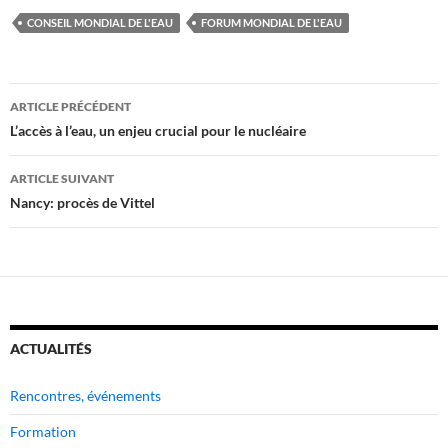
CONSEIL MONDIAL DE L'EAU
FORUM MONDIAL DE L'EAU
Navigation
ARTICLE PRÉCÉDENT
des
L’accès à l’eau, un enjeu crucial pour le nucléaire
articles
ARTICLE SUIVANT
Nancy: procès de Vittel
ACTUALITÉS
Rencontres, événements
Formation