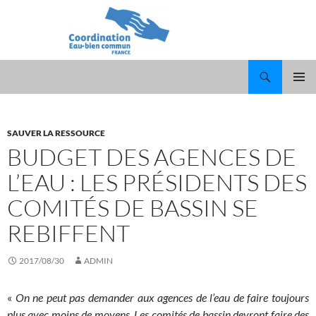
Recherche
ALLER
MENU
AU
PRINCI
CONTENU
SAUVER LA RESSOURCE
BUDGET DES AGENCES DE
L’EAU : LES PRÉSIDENTS DES
COMITÉS DE BASSIN SE
REBIFFENT
2017/08/30
ADMIN
«
On ne peut pas demander aux agences de l’eau de faire toujours
plus avec moins de moyens. Les comités de bassin devront faire des