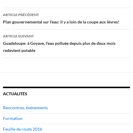
Navigation
ARTICLE PRÉCÉDENT
des
Plan gouvernemental sur l’eau: il y a loin de la coupe aux lèvres!
articles
ARTICLE SUIVANT
Guadeloupe: à Goyave, l’eau polluée depuis plus de deux mois
redevient potable
ACTUALITÉS
Rencontres, événements
Formation
Feuille de route 2016