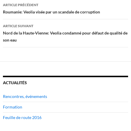
Navigation
ARTICLE PRÉCÉDENT
des
Roumanie: Veolia visée par un scandale de corruption
articles
ARTICLE SUIVANT
Nord de la Haute-Vienne: Veolia condamné pour défaut de qualité de
son eau
ACTUALITÉS
Rencontres, événements
Formation
Feuille de route 2016