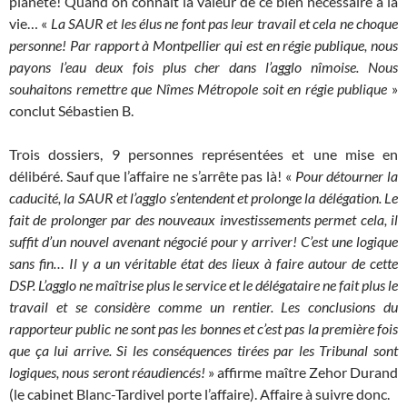
planète! Quand on connaît la valeur de ce bien nécessaire à la
vie… «
La SAUR et les élus ne font pas leur travail et cela ne choque
personne! Par rapport à Montpellier qui est en régie publique, nous
payons l’eau deux fois plus cher dans l’agglo nîmoise. Nous
souhaitons remettre que Nîmes Métropole soit en régie publique
»
conclut Sébastien B.
Trois dossiers, 9 personnes représentées et une mise en
délibéré. Sauf que l’affaire ne s’arrête pas là! «
Pour détourner la
caducité, la SAUR et l’agglo s’entendent et prolonge la délégation. Le
fait de prolonger par des nouveaux investissements permet cela, il
suffit d’un nouvel avenant négocié pour y arriver! C’est une logique
sans fin… Il y a un véritable état des lieux à faire autour de cette
DSP. L’agglo ne maîtrise plus le service et le délégataire ne fait plus le
travail et se considère comme un rentier. Les conclusions du
rapporteur public ne sont pas les bonnes et c’est pas la première fois
que ça lui arrive. Si les conséquences tirées par les Tribunal sont
logiques, nous seront réaudiencés!
» affirme maître Zehor Durand
(le cabinet Blanc-Tardivel porte l’affaire). Affaire à suivre donc.