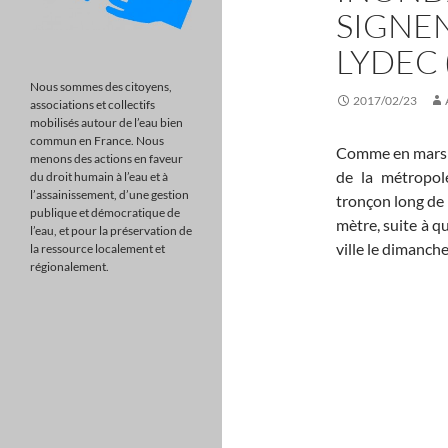
SIGNEN
LYDEC 
Nous sommes des citoyens,
2017/02/23
associations et collectifs
mobilisés autour de l’eau bien
commun en France. Nous
Comme en mars 2
menons des actions en faveur
de la métropol
du droit humain à l’eau et à
l’assainissement, d’une gestion
tronçon long de 
publique et démocratique de
mètre, suite à q
l’eau, et pour la préservation de
ville le dimanch
la ressource localement et
régionalement.