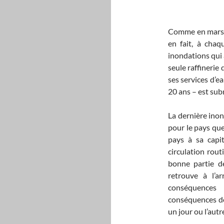
Comme en mars 2
en fait, à chaq
inondations qui 
seule raffinerie
ses services d’e
20 ans – est sub
La dernière inon
pour le pays que
pays à sa capit
circulation rout
bonne partie de
retrouve à l’a
conséquences
conséquences don
un jour ou l’autr