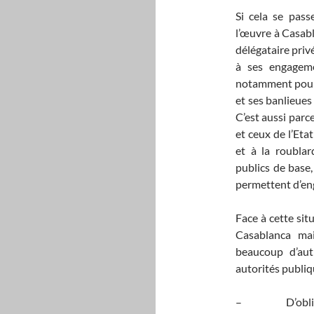
Si cela se pass
l’œuvre à Casabl
délégataire privé
à ses engagemen
notamment pour é
et ses banlieues
C’est aussi parce
et ceux de l’Etat
et à la roublar
publics de base,
permettent d’en
Face à cette sit
Casablanca ma
beaucoup d’au
autorités publi
– D’obliger la