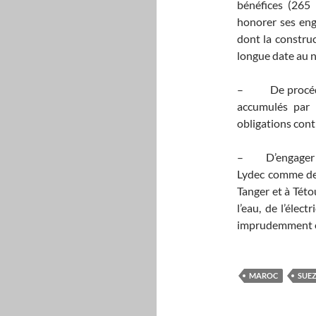
bénéfices (265 
honorer ses eng
dont la construc
longue date au no
– De procéder 
accumulés par 
obligations cont
– D’engager les
Lydec comme de 
Tanger et à Této
l’eau, de l’élect
imprudemment et
MAROC
SUE