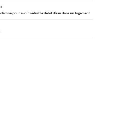
on
NT
ndamné pour avoir réduit le débit d’eau dans un logement
!