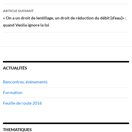
articles
ARTICLE SUIVANT
« On a un droit de lentillage, un droit de réduction du débit [d’eau]» :
quand Veolia ignore la loi
ACTUALITÉS
Rencontres, événements
Formation
Feuille de route 2016
THEMATIQUES