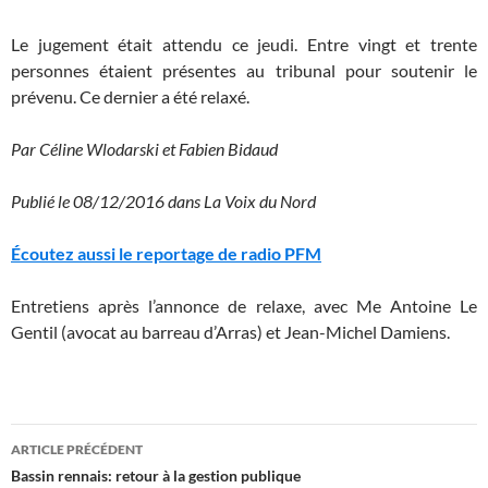
Le jugement était attendu ce jeudi. Entre vingt et trente
personnes étaient présentes au tribunal pour soutenir le
prévenu. Ce dernier a été relaxé.
Par Céline Wlodarski et Fabien Bidaud
Publié le 08/12/2016
dans La Voix du Nord
Écoutez aussi le reportage de radio PFM
Entretiens après l’annonce de relaxe, avec Me Antoine Le
Gentil (avocat au barreau d’Arras) et Jean-Michel Damiens.
Navigation
ARTICLE PRÉCÉDENT
des
Bassin rennais: retour à la gestion publique