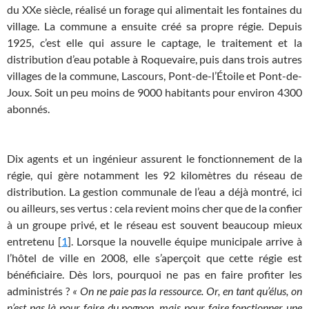
du XXe siècle, réalisé un forage qui alimentait les fontaines du
village. La commune a ensuite créé sa propre régie. Depuis
1925, c’est elle qui assure le captage, le traitement et la
distribution d’eau potable à Roquevaire, puis dans trois autres
villages de la commune, Lascours, Pont-de-l’Étoile et Pont-de-
Joux. Soit un peu moins de 9000 habitants pour environ 4300
abonnés.
Dix agents et un ingénieur assurent le fonctionnement de la
régie, qui gère notamment les 92 kilomètres du réseau de
distribution. La gestion communale de l’eau a déjà montré, ici
ou ailleurs, ses vertus : cela revient moins cher que de la confier
à un groupe privé, et le réseau est souvent beaucoup mieux
entretenu [
1
]. Lorsque la nouvelle équipe municipale arrive à
l’hôtel de ville en 2008, elle s’aperçoit que cette régie est
bénéficiaire. Dès lors, pourquoi ne pas en faire profiter les
administrés ?
« On ne paie pas la ressource. Or, en tant qu’élus, on
n’est pas là pour faire du pognon, mais pour faire fonctionner une