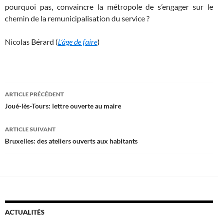
pourquoi pas, convaincre la métropole de s’engager sur le
chemin de la remunicipalisation du service ?
Nicolas Bérard (
L’âge de faire
)
Navigation
ARTICLE PRÉCÉDENT
des
Joué-lès-Tours: lettre ouverte au maire
articles
ARTICLE SUIVANT
Bruxelles: des ateliers ouverts aux habitants
ACTUALITÉS