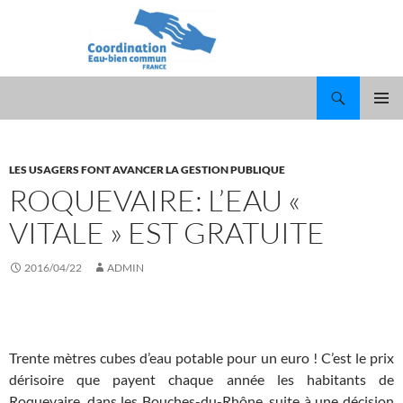
Recherche
ALLER
MENU
AU
PRINCI
CONTENU
LES USAGERS FONT AVANCER LA GESTION PUBLIQUE
ROQUEVAIRE: L’EAU «
VITALE » EST GRATUITE
2016/04/22
ADMIN
Trente mètres cubes d’eau potable pour un euro ! C’est le prix
dérisoire que payent chaque année les habitants de
Roquevaire, dans les Bouches-du-Rhône, suite à une décision