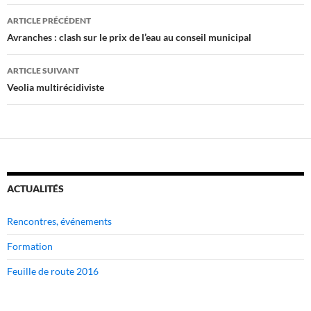
Navigation
ARTICLE PRÉCÉDENT
des
Avranches : clash sur le prix de l’eau au conseil municipal
articles
ARTICLE SUIVANT
Veolia multirécidiviste
ACTUALITÉS
Rencontres, événements
Formation
Feuille de route 2016