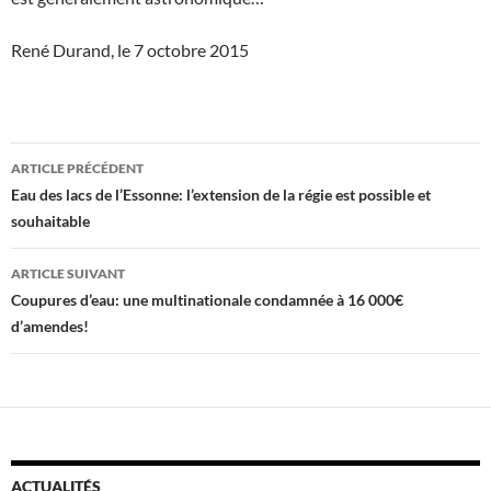
René Durand, le 7 octobre 2015
Navigation
ARTICLE PRÉCÉDENT
des
Eau des lacs de l’Essonne: l’extension de la régie est possible et
souhaitable
articles
ARTICLE SUIVANT
Coupures d’eau: une multinationale condamnée à 16 000€
d’amendes!
ACTUALITÉS