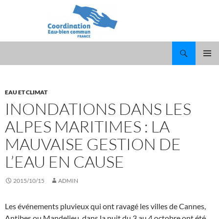
Recherche
ALLER
MENU
AU
PRINCI
CONTENU
EAU ET CLIMAT
INONDATIONS DANS LES
ALPES MARITIMES : LA
MAUVAISE GESTION DE
L’EAU EN CAUSE
2015/10/15
ADMIN
Les événements pluvieux qui ont ravagé les villes de Cannes,
Antibes ou Mandelieu, dans la nuit du 3 au 4 octobre ont été