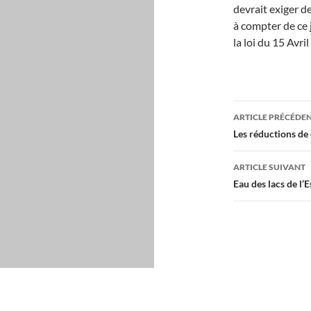
devrait exiger d
à compter de ce 
la loi du 15 Avril
Navigati
ARTICLE PRÉCÉDE
des
Les réductions de 
articles
ARTICLE SUIVANT
Eau des lacs de l’E