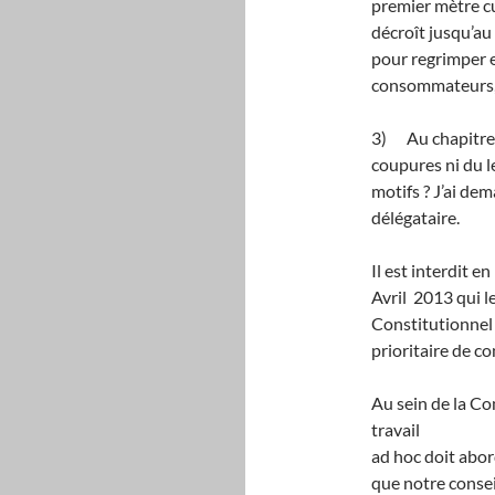
premier mètre cub
décroît jusqu’au
pour regrimper en
consommateurs, 
3) Au chapitre de
coupures ni du l
motifs ? J’ai de
délégataire.
Il est interdit e
Avril 2013 qui l
Constitutionnel 
prioritaire de co
Au sein de la C
travail
ad hoc doit abord
que notre consei