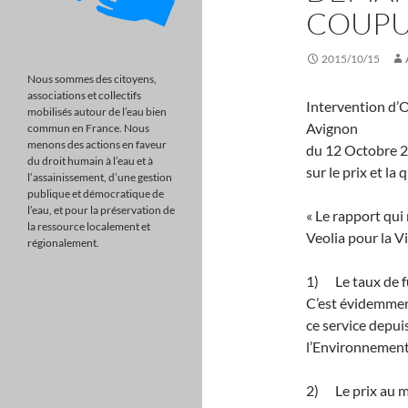
COUPU
2015/10/15
Nous sommes des citoyens,
associations et collectifs
Intervention d’
mobilisés autour de l’eau bien
Avignon
commun en France. Nous
menons des actions en faveur
du 12 Octobre 20
du droit humain à l’eau et à
sur le prix et la
l’assainissement, d’une gestion
publique et démocratique de
l’eau, et pour la préservation de
« Le rapport qui
la ressource localement et
Veolia pour la V
régionalement.
1) Le taux de f
C’est évidemmen
ce service depuis
l’Environnement
2) Le prix au m 