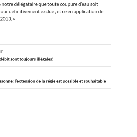
e notre délégataire que toute coupure d’eau soit
jour définitivement exclue , et ce en application de
 2013. »
on
NT
débit sont toujours illégales!
ssonne: l’extension de la régie est possible et souhaitable