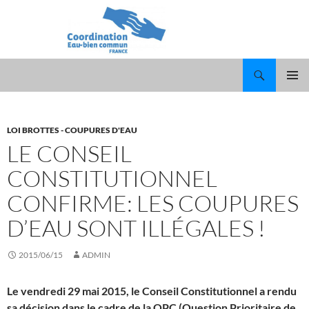
Recherche
ALLER
MENU
AU
PRINCI
CONTENU
LOI BROTTES - COUPURES D'EAU
LE CONSEIL
CONSTITUTIONNEL
CONFIRME: LES COUPURES
D’EAU SONT ILLÉGALES !
2015/06/15
ADMIN
Le vendredi 29 mai 2015, le Conseil Constitutionnel a rendu
sa décision dans le cadre de la QPC (Question Prioritaire de