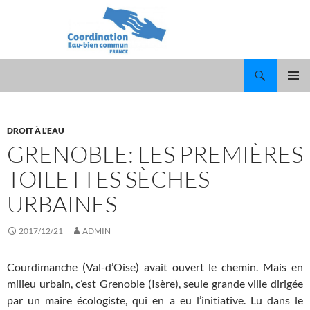
Recherche
ALLER
MENU
AU
PRINCI
CONTENU
DROIT À L'EAU
GRENOBLE: LES PREMIÈRES
TOILETTES SÈCHES
URBAINES
2017/12/21
ADMIN
Courdimanche (Val-d’Oise) avait ouvert le chemin. Mais en
milieu urbain, c’est Grenoble (Isère), seule grande ville dirigée
par un maire écologiste, qui en a eu l’initiative. Lu dans le