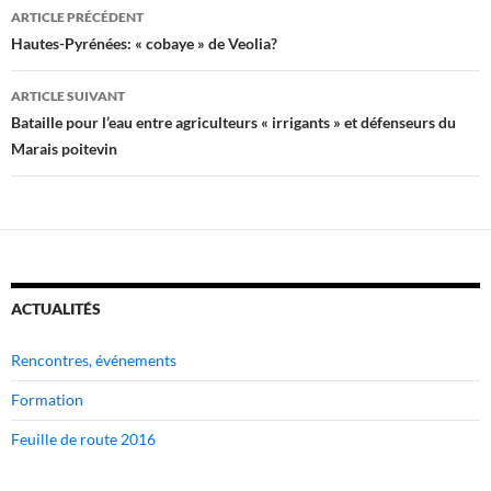
Navigation
ARTICLE PRÉCÉDENT
des
Hautes-Pyrénées: « cobaye » de Veolia?
articles
ARTICLE SUIVANT
Bataille pour l’eau entre agriculteurs « irrigants » et défenseurs du
Marais poitevin
ACTUALITÉS
Rencontres, événements
Formation
Feuille de route 2016