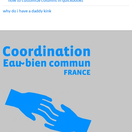
how to customize columns in quickbooks
why do i have a daddy kink