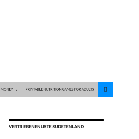
S MONEY
PRINTABLE NUTRITION GAMES FOR ADULTS
VERTRIEBENENLISTE SUDETENLAND