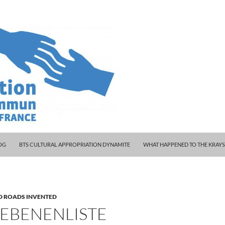
 WOODY AND KLEINY
OG
BTS CULTURAL APPROPRIATION DYNAMITE
WHAT HAPPENED TO THE KRAY
D ROADS INVENTED
IEBENENLISTE