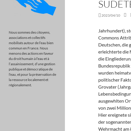
SUDET
2023/04/10
Jahrhundert), sterreichische Geschichte (Besatzungszeit), Creative Commons Attribution/Share Alike, Das Fehlen von Millionen Deutschen, die grtenteils antikommunistisch eingestellt waren, erleichterte die Machtbernahme durch die Kommunisten 1948 und die Eingliederung der Tschechoslowakei in den, In der Bundesrepublik Deutschland, in geringerem Ausma auch in sterreich, wurden heimatvertriebene Sudetendeutsche fr lange Zeit ein politischer Faktor: Ein Teil der Vertriebenen bzw. Heuteist mein Grovater (Jahrgang 1937) 81 Jahre alt und erfreut sich besten Lebensbedingungen und bester Gesundheit. Jahrhunderts der ausgewhlten Orte. Alle wichtigen Sendergruppen inkl. Das Ergebnis von zwei Millionen Bomben, die im Zweiten Weltkrieg niedergingen. Hier ereignete sich 1945 ein Massaker an Deutschen. ): Besetzung der sogenannten Rest-Tschechei, bedingungslosen Kapitulation der Wehrmacht am 8. Mehr als 60.000 Flchtlinge aus den ehemaligen Ostgebieten trafen allein 1945 in der Neiestadt ein. Sie knnen sich die Listen in digitalisierter Form ansehen bzw. E-Mail: heimatgruppe-glueckauf@t-online.de, Eintrag im Vereinsregister: Amtsgericht Augsburg Nr. Mai 2015 zum wiederholten Mal in Brnn ein Gedenkmarsch veranstaltet. PragMnchen, 18. Gibt es ausser mir auch Interessenten ber eine Transportliste? Mai 1939 56.201 Einwohner. Vysdlen, odsun i vyhnn Nmc z eskoslovenska) betraf bis zu drei Millionen Deutsche aus der Tschechoslowakei in den Jahren 1945 und 1946. In einem Rechtsgutachten, das im Auftrag der Bayerischen Staatsregierung 1991 erstellt wurde, verurteilte der UN-Vlkerrechtsberater Felix Ermacora die Vertreibungen ausdrcklich. Als Einfhrung in das Thema empfehle ich immer "Die Vertreibung: Bhmen als Lehrstck" von Peter Glotz. Auf der Konferenz soll die Nachkriegsordnung bestimmt werden. Heimatgruppe "Glck auf"- Freunde des Heimatmuseums Stadt und Landkreis Neudek in Augsburg e.V. Die berfhrungen fanden ab 1946 tatschlich statt. Regionalseiten offline. Gerhrt schildert Wehrmachtssoldat Herbert Wetzig (1914 bis 1942) in seinem Tagebuch den begeisterten Empfang, den die sudetendeutsche Bevlkerung Hitlers Soldaten bereitete, als diese zwischen dem 1. und 10. Damals Raum des Grenzgebiets zw. Wir Kinder saen da um sie herum, sie lag da tot, wir haben es gar nicht gemerkt. zum Bericht. Die deutschsprachige Bevlkerung Graslitz hatte dadurch sehr zu leiden, sie wurde zunehmend ausgegrenzt, konnte kaum noch Lebensmittel kaufen. Tschechen
Nous sommes des citoyens,
associations et collectifs
mobilisés autour de l’eau bien
commun en France. Nous
menons des actions en faveur
du droit humain à l’eau et à
l’assainissement, d’une gestion
publique et démocratique de
l’eau, et pour la préservation de
la ressource localement et
régionalement.