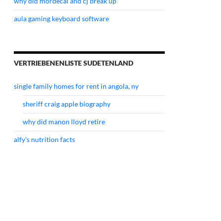
why did mordecai and cj break up
aula gaming keyboard software
VERTRIEBENENLISTE SUDETENLAND
single family homes for rent in angola, ny
sheriff craig apple biography
why did manon lloyd retire
alfy's nutrition facts