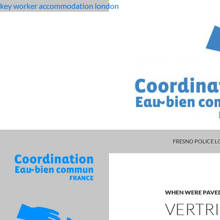
key worker accommodation london
MANAGER DARRYL
flat
vertriebenenliste sudetenland
FRESNO POLICE L
rock
middle
school
student
WHEN WERE PAVE
dies
VERTR