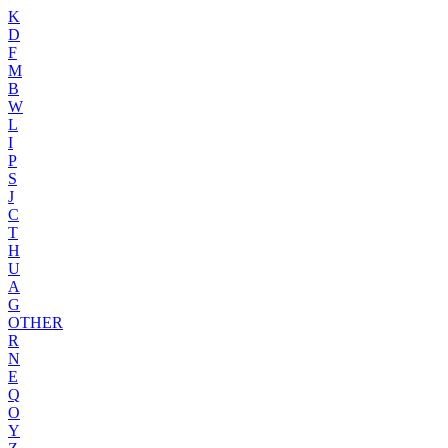
K
D
F
M
B
W
L
I
P
S
J
C
T
H
U
A
G
OTHER
R
N
E
Q
O
Y