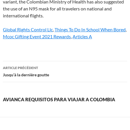
Global Rights Control Llc
,
Things To Do In School When Bored
,
Mcoc Gifting Event 2021 Rewards
,
Articles A
avianca
ARTICLE PRÉCÉDENT
requisitos
Jusqu’à la dernière goutte
para
viajar
AVIANCA REQUISITOS PARA VIAJAR A COLOMBIA
a
colombia